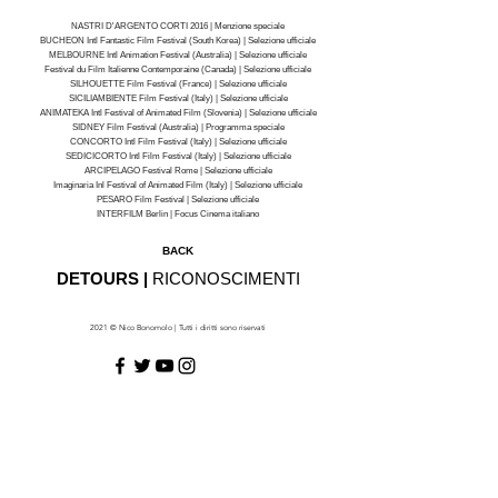
NASTRI D'ARGENTO CORTI 2016 | Menzione speciale
BUCHEON Intl Fantastic Film Festival (South Korea) | Selezione ufficiale
MELBOURNE Intl Animation Festival (Australia) | Selezione ufficiale
Festival du Film Italienne Contemporaine (Canada) | Selezione ufficiale
SILHOUETTE Film Festival (France) | Selezione ufficiale
SICILIAMBIENTE Film Festival (Italy) | Selezione ufficiale
ANIMATEKA Intl Festival of Animated Film (Slovenia) | Selezione ufficiale
SIDNEY Film Festival (Australia) | Programma speciale
CONCORTO Intl Film Festival (Italy) | Selezione ufficiale
SEDICICORTO Intl Film Festival (Italy) | Selezione ufficiale
ARCIPELAGO Festival Rome | Selezione ufficiale
Imaginaria Inl Festival of Animated Film (Italy) | Selezione ufficiale
PESARO Film Festival | Selezione ufficiale
INTERFILM Berlin | Focus Cinema italiano
BACK
DETOURS |
RICONOSCIMENTI
2021 © Nico Bonomolo | Tutti i diritti sono riservati